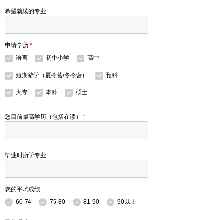
希望就读的专业
申请学历
*
语言
初中小学
高中
短期游学（夏令营/冬令营）
预科
大专
本科
硕士
您目前最高学历（包括在读）
*
毕业时所学专业
您的平均成绩
60-74
75-80
81-90
90以上